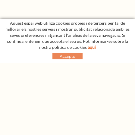
Aquest espai web utiliza cookies pròpies i de tercers per tal de
millorar els nostres serveis i mostrar publicitat relacionada amb les
seves preferències mitjançant l'anàlisis de la seva navegació. Si
continua, entenem que accepta el seu ús. Pot informar-se sobre la
nostra política de cookies
aquí
Accepto
Plaça del Cingle, 3
17856 CASTELLFOLLIT DE LA ROCA (Girona)
696 698 716
reserves@cancastellrural.com